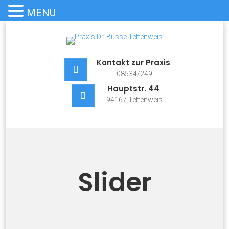
MENU
Skip
to
content
Praxis Dr. Busse Tettenweis
Dr. med. Mirjam Busse – Tettenweis
Kontakt zur Praxis
08534/249
Hauptstr. 44
94167 Tettenweis
Slider