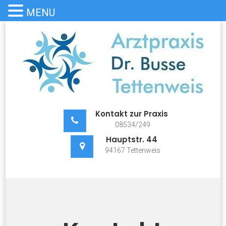
MENU
Skip
to
content
Praxis Dr. Busse Tettenweis
Dr. med. Mirjam Busse – Tettenweis
Kontakt zur Praxis
08534/249
Hauptstr. 44
94167 Tettenweis